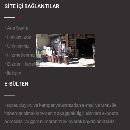
SİTE İÇİ BAĞLANTILAR
Ana Sayfa
Hakkımızda
Ürünlerimiz
Hizmetlerimiz
Bizden Haberler
İletişim
E-BÜLTEN
Haber, duyuru ve kampanyalarımızdan e-mail ve SMS ile
haberdar olmak isterseniz aşağıdaki ilgili alanlara e-posta
adresinizi ve gsm numaranızı ekleyerek kaydolabilirsiniz.