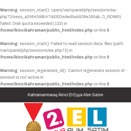
Warning
: session_start(): open(/var/cpanel/php/sessions/ea-
php72/sess_a2564fddb47dd302eded5a4939e160ab, O_RDWR)
failed: Disk quota exceeded (122) in
/home/ikincikahraman/public_html/index.php
on line
0
Warning
: session_start(): Failed to read session data: files (path:
/var/cpanel/php/sessions/ea-php72) in
/home/ikincikahraman/public_html/index.php
on line
0
Warning
: session_regenerate_id(): Cannot regenerate session id -
session is not active in
/home/ikincikahraman/public_html/index.php
on line
0
Kahramanmaraş İkinci El Eşya Alım Satım