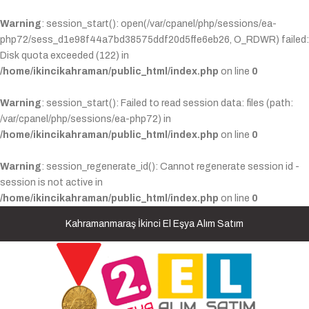
Warning
: session_start(): open(/var/cpanel/php/sessions/ea-
php72/sess_d1e98f44a7bd38575ddf20d5ffe6eb26, O_RDWR) failed:
Disk quota exceeded (122) in
/home/ikincikahraman/public_html/index.php
on line
0
Warning
: session_start(): Failed to read session data: files (path:
/var/cpanel/php/sessions/ea-php72) in
/home/ikincikahraman/public_html/index.php
on line
0
Warning
: session_regenerate_id(): Cannot regenerate session id -
session is not active in
/home/ikincikahraman/public_html/index.php
on line
0
Kahramanmaraş İkinci El Eşya Alım Satım