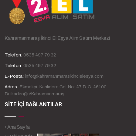
Kahramanmaraş İkinci El Eşya Alım Satım Merkezi
Telefon:
0535 497 79 32
Telefon:
0535 497 79 32
E-Posta:
info@kahramanmarasikincielesya.com
Adres:
Ekmekçi, Kanlıdere Cd. No: 47 D:C, 46100
Dulkadiroğlu/Kahramanmaraş
SİTE İÇİ BAĞLANTILAR
Ana Sayfa